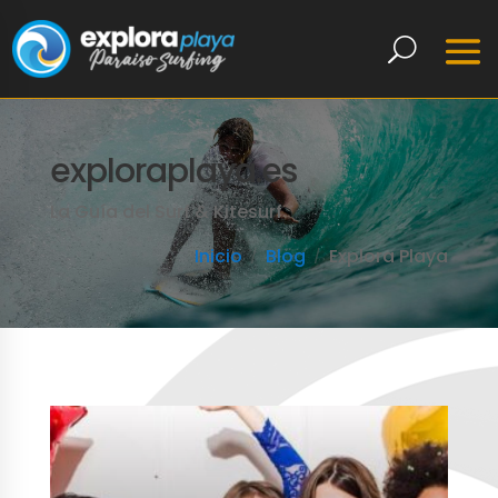
exploraplaya.es
La Guía del Surf & Kitesurf
Inicio
Blog
Explora Playa
LEER MÁS