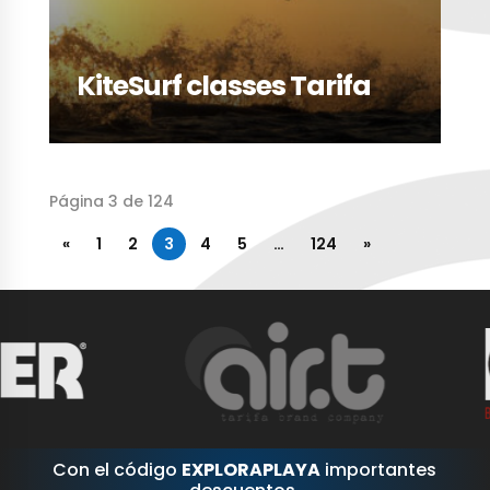
KiteSurf classes Tarifa
Página 3 de 124
«
1
2
3
4
5
…
124
»
Con el código
EXPLORAPLAYA
importantes