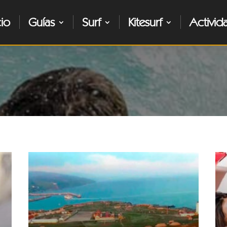
cio
Guías
Surf
Kitesurf
Activid
LEER MÁS
LE