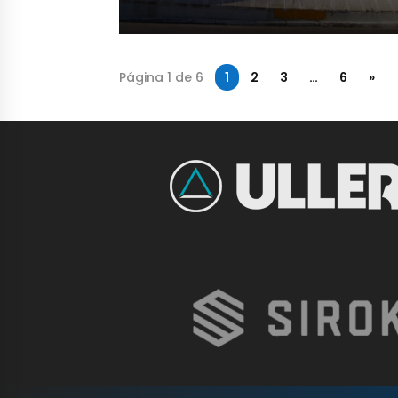
Página 1 de 6
1
2
3
…
6
»