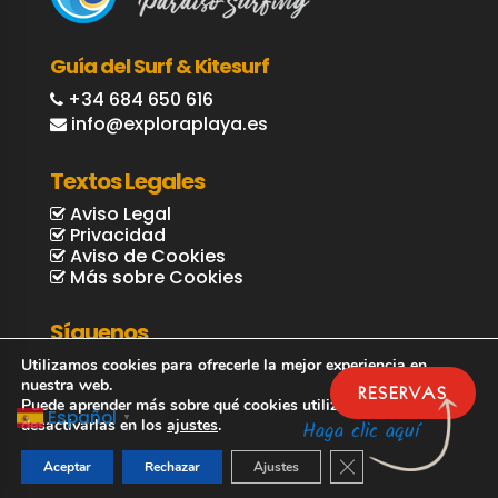
Guía del Surf & Kitesurf
+34 684 650 616
info@exploraplaya.es
Textos Legales
Aviso Legal
Privacidad
Aviso de Cookies
Más sobre Cookies
Síguenos
Utilizamos cookies para ofrecerle la mejor experiencia en
nuestra web.
RESERVAS
Puede aprender más sobre qué cookies utilizamos o
Español
▼
desactivarlas en los
ajustes
.
Haga clic aquí
Cerrar el banner de 
Aceptar
Rechazar
Ajustes
© Explora Playa / Guía Surf