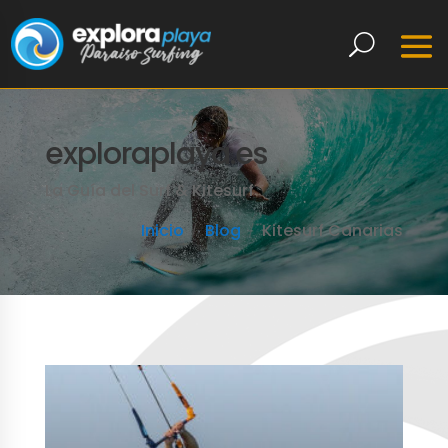
exploraplaya.es
La Guía del Surf & Kitesurf
Inicio
Blog
Kitesurf Canarias
LEER MÁS