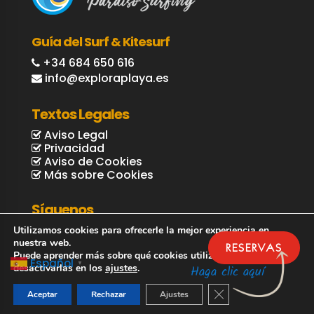
Guía del Surf & Kitesurf
+34 684 650 616
info@exploraplaya.es
Textos Legales
Aviso Legal
Privacidad
Aviso de Cookies
Más sobre Cookies
Síguenos
Utilizamos cookies para ofrecerle la mejor experiencia en
nuestra web.
RESERVAS
Puede aprender más sobre qué cookies utilizamos o
Español
▼
desactivarlas en los
ajustes
.
Haga clic aquí
Cerrar el banner de 
Aceptar
Rechazar
Ajustes
© Explora Playa / Guía Surf