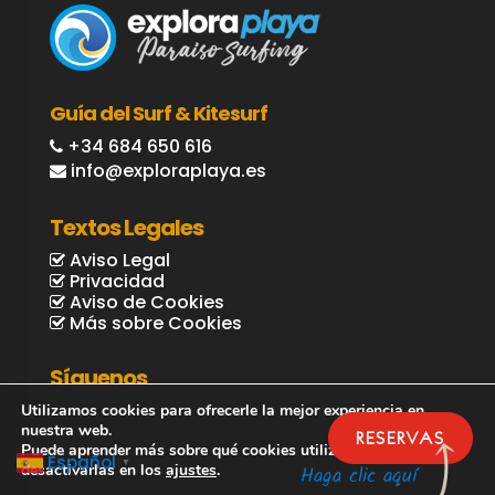
Guía del Surf & Kitesurf
+34 684 650 616
info@exploraplaya.es
Textos Legales
Aviso Legal
Privacidad
Aviso de Cookies
Más sobre Cookies
Síguenos
Utilizamos cookies para ofrecerle la mejor experiencia en
nuestra web.
RESERVAS
Puede aprender más sobre qué cookies utilizamos o
Español
▼
desactivarlas en los
ajustes
.
Haga clic aquí