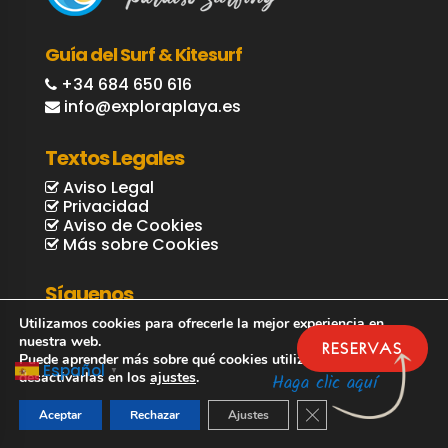
Guía del Surf & Kitesurf
+34 684 650 616
info@exploraplaya.es
Textos Legales
Aviso Legal
Privacidad
Aviso de Cookies
Más sobre Cookies
Síguenos
Utilizamos cookies para ofrecerle la mejor experiencia en
nuestra web.
RESERVAS
Puede aprender más sobre qué cookies utilizamos o
Español
▼
desactivarlas en los
ajustes
.
Haga clic aquí
Cerrar el banner de 
Aceptar
Rechazar
Ajustes
© Explora Playa / Guía Surf