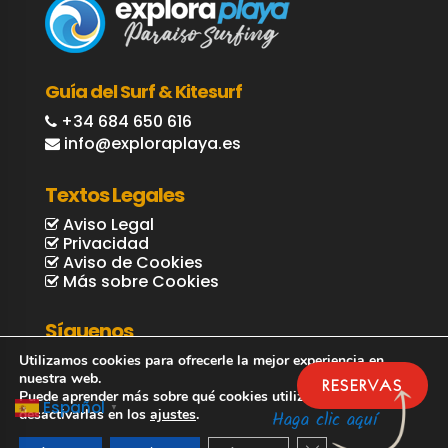
Guía del Surf & Kitesurf
+34 684 650 616
info@exploraplaya.es
Textos Legales
Aviso Legal
Privacidad
Aviso de Cookies
Más sobre Cookies
Síguenos
Utilizamos cookies para ofrecerle la mejor experiencia en
nuestra web.
RESERVAS
Puede aprender más sobre qué cookies utilizamos o
Español
▼
desactivarlas en los
ajustes
.
Haga clic aquí