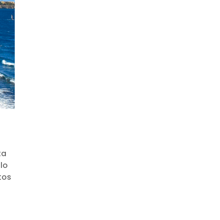
ta
llo
tos