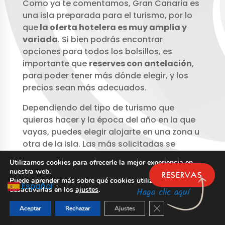
Como ya te comentamos, Gran Canaria es
una isla preparada para el turismo, por lo
que
la oferta hotelera es muy amplia y
variada
. Si bien podrás encontrar
opciones para todos los bolsillos, es
importante que
reserves con antelación
,
para poder tener más dónde elegir, y los
precios sean más adecuados.
Dependiendo del tipo de turismo que
quieras hacer y la época del año en la que
vayas, puedes elegir alojarte en una zona u
otra de la isla. Las más solicitadas se
encuentran al sur de la isla, en las
Utilizamos cookies para ofrecerle la mejor experiencia en
localidades que se encuentran entre
nuestra web.
RESERVAS
Maspalomas y Puerto Rico
. También
Puede aprender más sobre qué cookies utilizamos o
Español
▼
desactivarlas en los
ajustes
.
Haga clic aquí
encontrarás una importante oferta
hotelera tanto en la ciudad de
Las Palmas
,
Cerrar el banner de 
Aceptar
Rechazar
Ajustes
que cuenta con una gran cantidad de