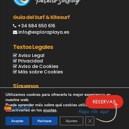
Guía del Surf & Kitesurf
+34 684 650 616
info@exploraplaya.es
Textos Legales
Aviso Legal
Privacidad
Aviso de Cookies
Más sobre Cookies
Síguenos
Utilizamos cookies para ofrecerle la mejor experiencia en
nuestra web.
RESERVAS
Puede aprender más sobre qué cookies utilizamos o
Español
▼
desactivarlas en los
ajustes
.
Haga clic aquí
Cerrar el banner de 
Aceptar
Rechazar
Ajustes
© Explora Playa / Guía Surf