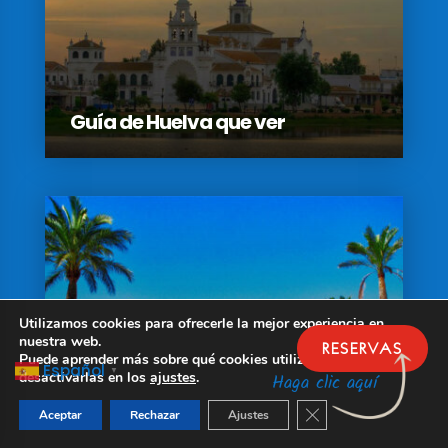
Guía de Huelva que ver
Utilizamos cookies para ofrecerle la mejor experiencia en
nuestra web.
RESERVAS
Puede aprender más sobre qué cookies utilizamos o
Guía de Huelva dónde dormir en
Español
▼
desactivarlas en los
ajustes
.
Haga clic aquí
Matalascañas
Cerrar el banner de 
Aceptar
Rechazar
Ajustes