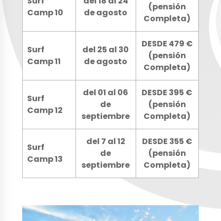
Surf
del 18 al 24
(pensión
Camp 10
de agosto
Completa)
DESDE 479 €
Surf
del 25 al 30
(pensión
Camp 11
de agosto
Completa)
del 01 al 06
DESDE 395 €
Surf
de
(pensión
Camp 12
septiembre
Completa)
del 7 al 12
DESDE 355 €
Surf
de
(pensión
Camp 13
septiembre
Completa)