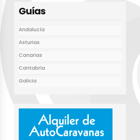
p
o
rt
Guías
p
o
ir
k
Andalucía
Asturias
Canarias
Cantabria
Galicia