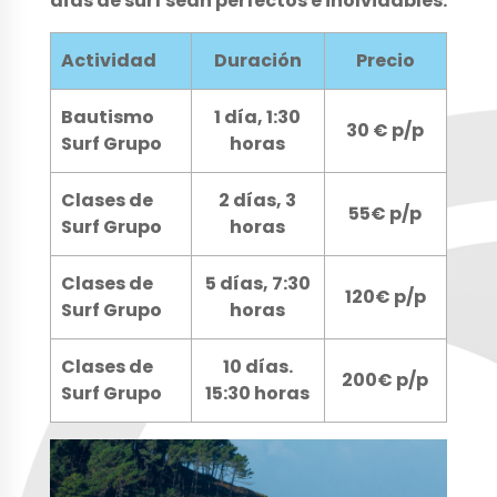
días de surf sean perfectos e inolvidables.
Actividad
Duración
Precio
Bautismo
1 día, 1:30
30 € p/p
Surf Grupo
horas
Clases de
2 días, 3
55€ p/p
Surf Grupo
horas
Clases de
5 días, 7:30
120€ p/p
Surf Grupo
horas
Clases de
10 días.
200€ p/p
Surf Grupo
15:30 horas