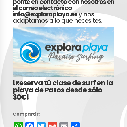
ponte en contacto con nosotros en
el correo electrónico
info@exploraplaya.es
y nos
adaptamos a lo que necesites.
!Reserva tú clase de surf en la
playa de Patos desde sólo
30€!
Compartir:
W
F
T
G
E
C