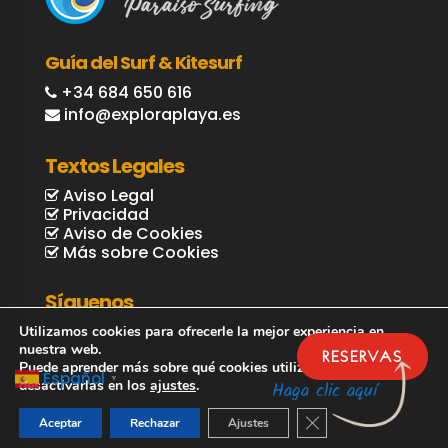
Guía del Surf & Kitesurf
+34 684 650 616
info@exploraplaya.es
Textos Legales
Aviso Legal
Privacidad
Aviso de Cookies
Más sobre Cookies
Síguenos
Utilizamos cookies para ofrecerle la mejor experiencia en
nuestra web.
RESERVAS
Puede aprender más sobre qué cookies utilizamos o
Español
▼
desactivarlas en los
ajustes
.
Haga clic aquí
Cerrar el banner de 
Aceptar
Rechazar
Ajustes
© Explora Playa / Guía Surf