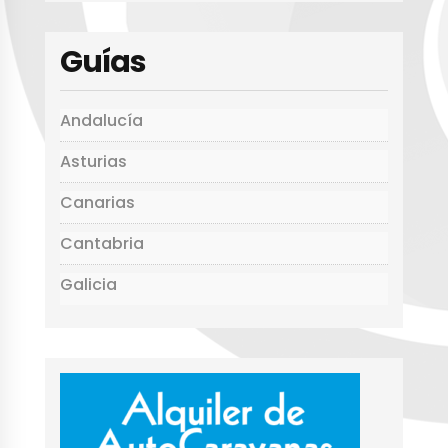
A
b
r
a
p
o
rt
Guías
p
o
ir
k
Andalucía
Asturias
Canarias
Cantabria
Galicia