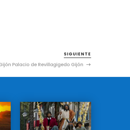
SIGUIENTE
Gijón Palacio de Revillagigedo Gijón