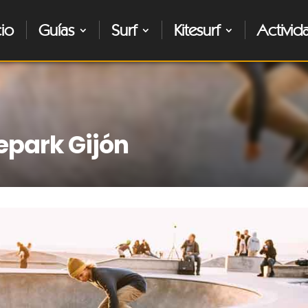
cio
Guías
Surf
Kitesurf
Activid
epark Gijón