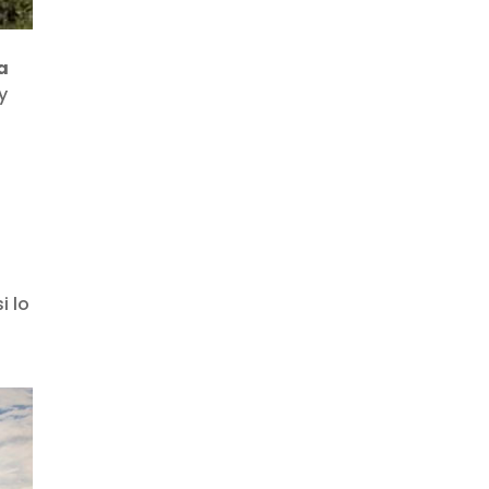
a
y
i lo