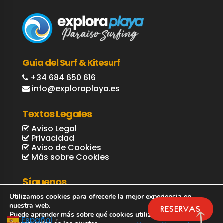
Guía del Surf & Kitesurf
+34 684 650 616
info@exploraplaya.es
Textos Legales
Aviso Legal
Privacidad
Aviso de Cookies
Más sobre Cookies
Síguenos
Utilizamos cookies para ofrecerle la mejor experiencia en
nuestra web.
RESERVAS
Puede aprender más sobre qué cookies utilizamos o
Español
▼