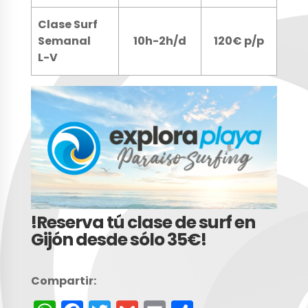
Clase Surf
Semanal
10h-2h/d
120€ p/p
L-V
!Reserva tú clase de surf en
Gijón desde sólo 35€!
Compartir: