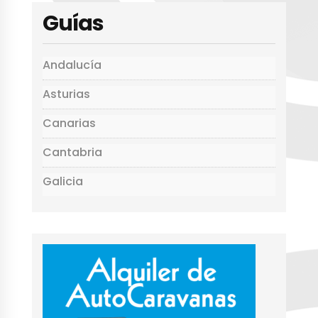
p
o
rt
Guías
p
o
ir
k
Andalucía
Asturias
Canarias
Cantabria
Galicia