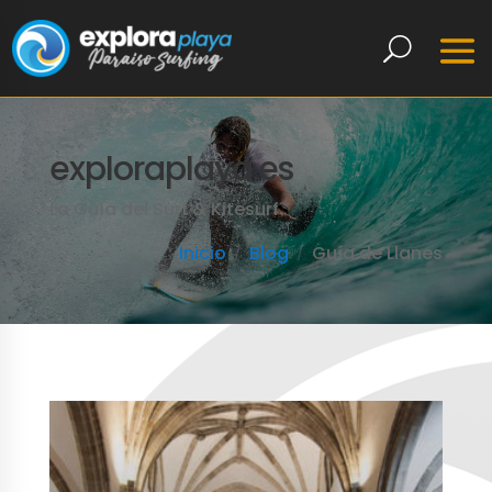
exploraplaya.es
La Guía del Surf & Kitesurf
Inicio
Blog
Guía de Llanes
LEER MÁS