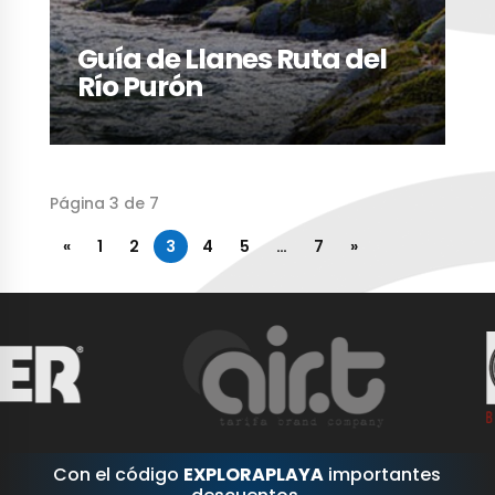
Guía de Llanes Ruta del
Río Purón
Página 3 de 7
«
1
2
3
4
5
…
7
»
Con el código
EXPLORAPLAYA
importantes