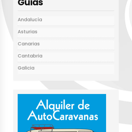
Guías
p
o
ir
k
Andalucía
Asturias
Canarias
Cantabria
Galicia