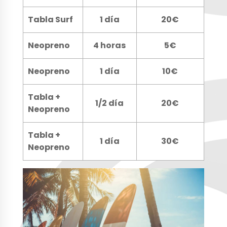
Tabla Surf
1 día
20€
Neopreno
4 horas
5€
Neopreno
1 día
10€
Tabla +
1/2 día
20€
Neopreno
Tabla +
1 día
30€
Neopreno