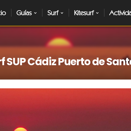
cio
Guías
Surf
Kitesurf
Activid
rf SUP Cádiz Puerto de San