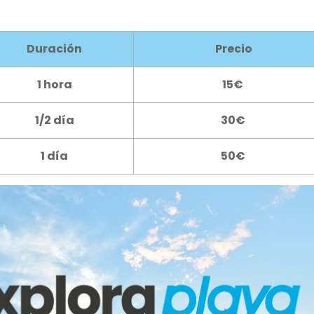
Duración
Precio
1 hora
15€
1/2 día
30€
1 día
50€