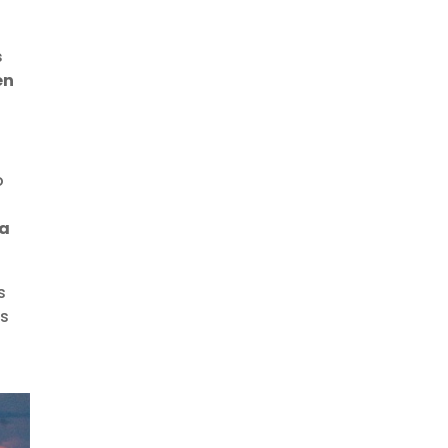
s
én
o
ca
s
as