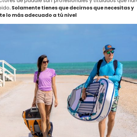
uctores de paddle surf profesionales y titulados que ha
pido
.
Solamente tienes que decirnos que necesitas y
e lo más adecuado a tú nivel