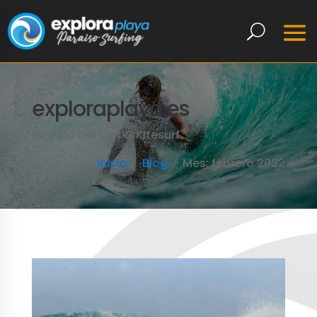
exploraplaya.es
La Guía del Surf & Kitesurf
Inicio
Blog
Mes:
febrero 2022
LEER MÁS