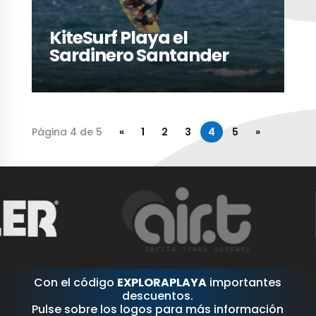
KiteSurf Playa el
Sardinero Santander
Página 4 de 5
«
1
2
3
4
5
»
Con el código
EXPLORAPLAYA
importantes
descuentos.
Pulse sobre los logos para más información