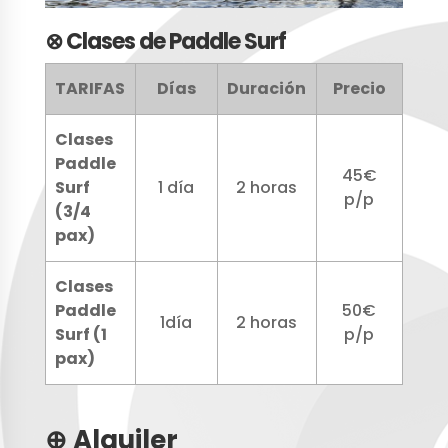
⊗ Clases de Paddle Surf
TARIFAS
Días
Duración
Precio
Clases
Paddle
45€
Surf
1 día
2 horas
p/p
(3/4
pax)
Clases
Paddle
50€
1día
2 horas
Surf (1
p/p
pax)
⊕ Alquiler