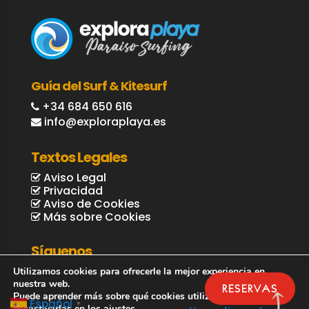
Guía del Surf & Kitesurf
+34 684 650 616
info@exploraplaya.es
Textos Legales
Aviso Legal
Privacidad
Aviso de Cookies
Más sobre Cookies
Síguenos
Utilizamos cookies para ofrecerle la mejor experiencia en
nuestra web.
RESERVAS
Puede aprender más sobre qué cookies utilizamos o
Español
▼
desactivarlas en los
ajustes
.