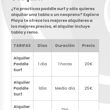
¿Ya practicas paddle surf y sólo quieres
alquilar una tabla o un neopreno?
Explora
Playa te ofrece los mejores alquileres a
los mejores precios, el alquiler incluye
tabla y remo.
TARIFAS
Días
Duración
Precio
Alquiler
Paddle
1 día
1 horas
20€
Surf
Alquiler
Paddle
1día
Medio día
25€
Surf
Alquiler
Día