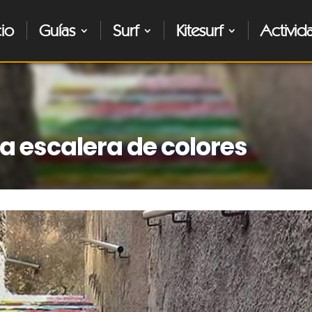
cio
Guías
Surf
Kitesurf
Activid
a escalera de colores