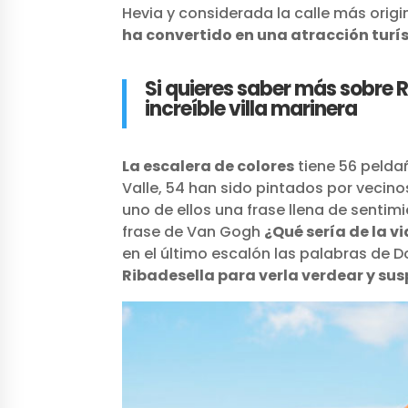
Hevia y considerada la calle más origin
ha convertido en una atracción turís
Si quieres saber más sobre R
increíble villa marinera
La escalera de colores
tiene 56 peldañ
Valle, 54 han sido pintados por vecin
uno de ellos una frase llena de sentim
frase de Van Gogh
¿Qué sería de la v
en el último escalón las palabras de 
Ribadesella para verla verdear y sus