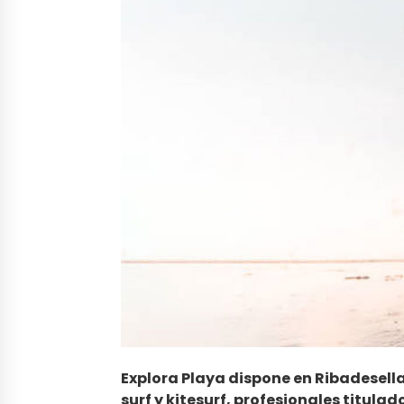
Explora Playa dispone en Ribadesella
surf y kitesurf, profesionales titulad