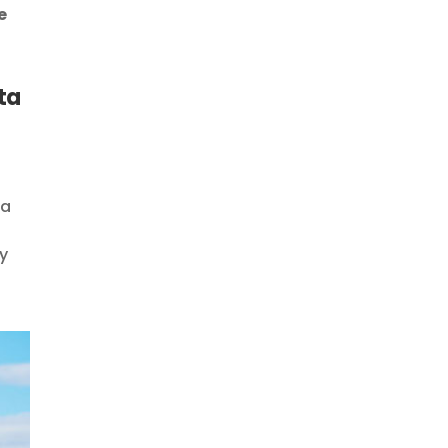
e
sta
da
y