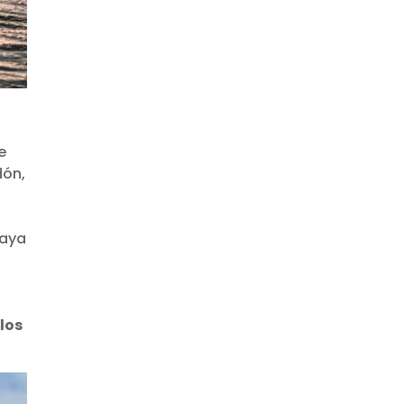
e
dón,
laya
s
 los