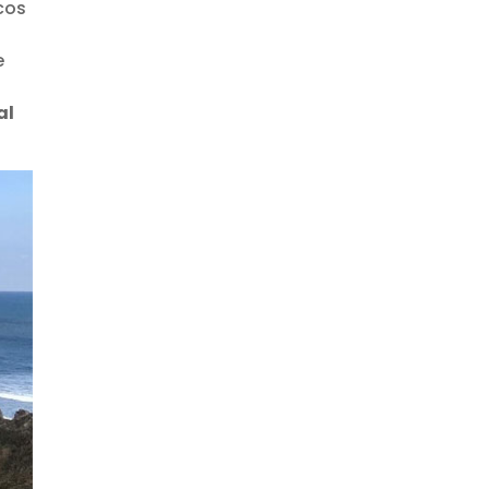
cos
e
al