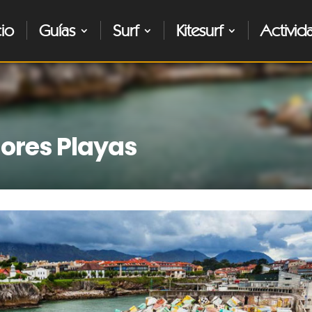
cio
Guías
Surf
Kitesurf
Activid
jores Playas