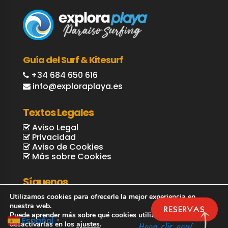
Guía del Surf & Kitesurf
+34 684 650 616
info@exploraplaya.es
Textos Legales
Aviso Legal
Privacidad
Aviso de Cookies
Más sobre Cookies
Síguenos
Utilizamos cookies para ofrecerle la mejor experiencia en
nuestra web.
RESERVAS
Puede aprender más sobre qué cookies utilizamos o
Español
▼
desactivarlas en los
ajustes
.
Haga clic aquí