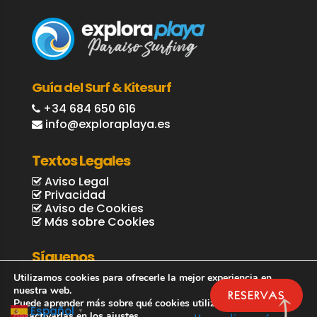
Guía del Surf & Kitesurf
+34 684 650 616
info@exploraplaya.es
Textos Legales
Aviso Legal
Privacidad
Aviso de Cookies
Más sobre Cookies
Síguenos
Utilizamos cookies para ofrecerle la mejor experiencia en
nuestra web.
RESERVAS
Puede aprender más sobre qué cookies utilizamos o
Español
▼
desactivarlas en los
ajustes
.