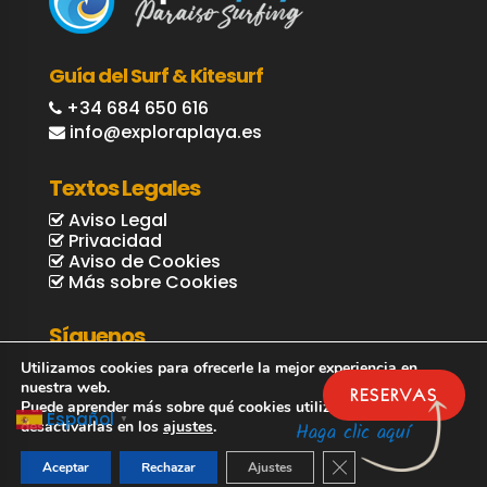
Guía del Surf & Kitesurf
+34 684 650 616
info@exploraplaya.es
Textos Legales
Aviso Legal
Privacidad
Aviso de Cookies
Más sobre Cookies
Síguenos
Utilizamos cookies para ofrecerle la mejor experiencia en
nuestra web.
RESERVAS
Puede aprender más sobre qué cookies utilizamos o
Español
▼
desactivarlas en los
ajustes
.
Haga clic aquí
Cerrar el banner de 
Aceptar
Rechazar
Ajustes
© Explora Playa / Guía Surf