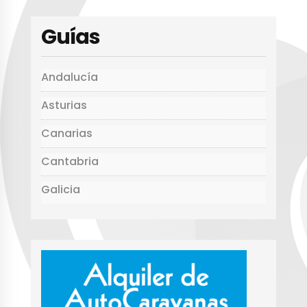
A
b
r
a
p
o
rt
Guías
p
o
ir
k
Andalucía
Asturias
Canarias
Cantabria
Galicia