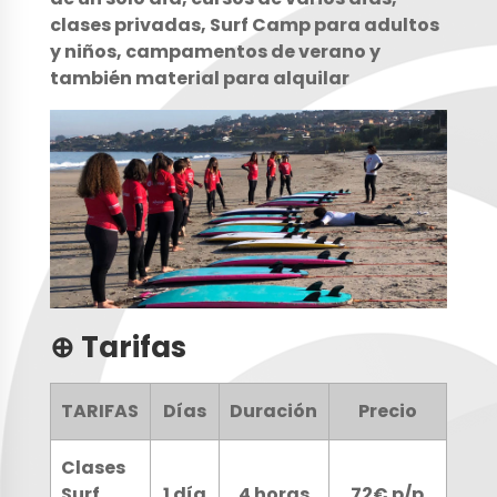
clases privadas, Surf Camp para adultos
y niños, campamentos de verano y
también material para alquilar
⊕ Tarifas
TARIFAS
Días
Duración
Precio
Clases
Surf
1 día
4 horas
72€ p/p