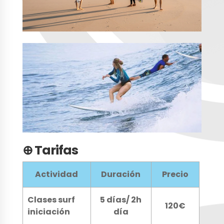
⊕ Tarifas
Actividad
Duración
Precio
Clases surf
5 días/ 2h
120€
iniciación
día