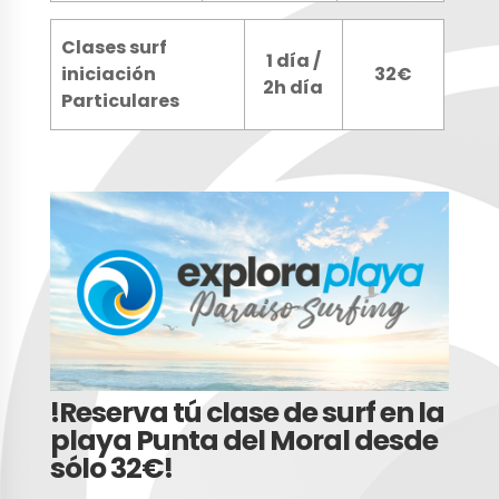
Clases surf
1 día /
iniciación
32€
2h día
Particulares
!Reserva tú clase de surf en la
playa Punta del Moral desde
sólo 32€!