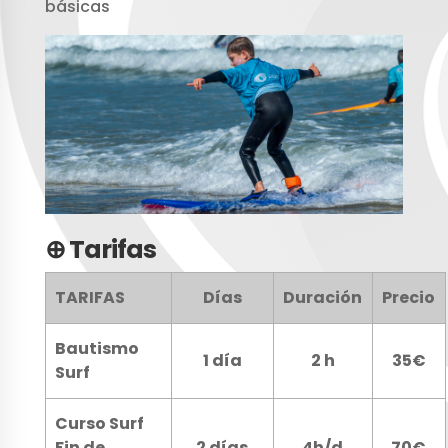
básicas
⊕ Tarifas
TARIFAS
Días
Duración
Precio
Bautismo
1 día
2 h
35€
Surf
Curso Surf
Fin de
2 días
4h/d
70€