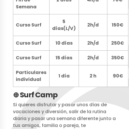
Semana
5
Curso Surf
2h/d
150€
días(L/V)
Curso Surf
10 días
2h/d
250€
Curso Surf
15 días
2h/d
350€
Particulares
1 día
2 h
90€
individual
⊕ Surf Camp
Si quieres disfrutar y pasar unos días de
vacaciones y diversión, salir de la rutina
diaria y pasar una semana diferente junto a
tus amigos, familia o pareja, te