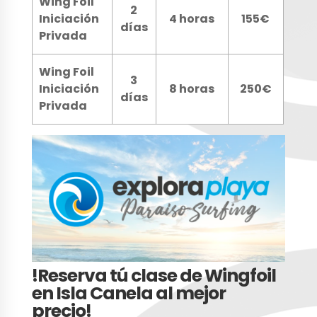
Wing Foil
2
Iniciación
4 horas
155€
días
Privada
Wing Foil
3
Iniciación
8 horas
250€
días
Privada
!Reserva tú clase de Wingfoil
en Isla Canela al mejor
precio!