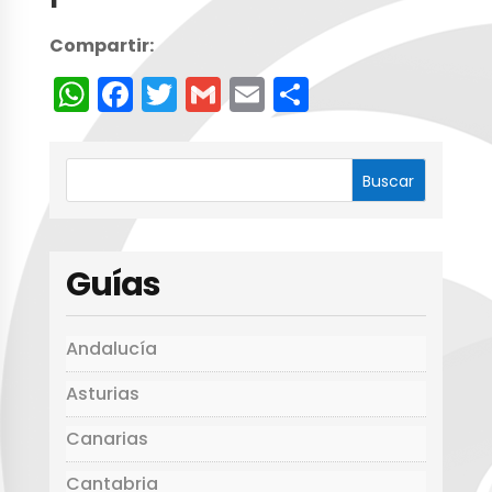
Compartir:
W
F
T
G
E
C
h
a
w
m
m
o
a
c
it
ai
ai
m
ts
e
te
l
l
p
A
b
r
a
p
o
rt
Guías
p
o
ir
k
Andalucía
Asturias
Canarias
Cantabria