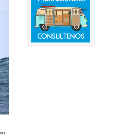
,
lar