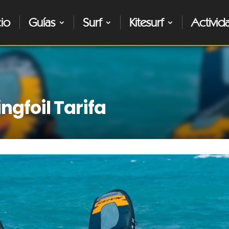
cio
Guías
Surf
Kitesurf
Activid
ngfoil Tarifa