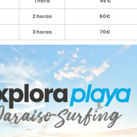
1 hora
45 €
2 horas
60€
3 horas
70€