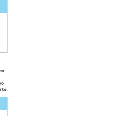
es
eo
rte.