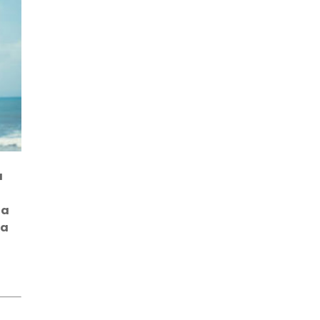
a
ta
ra