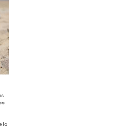
es
os
e la