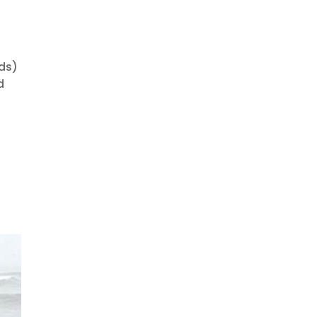
ds)
d