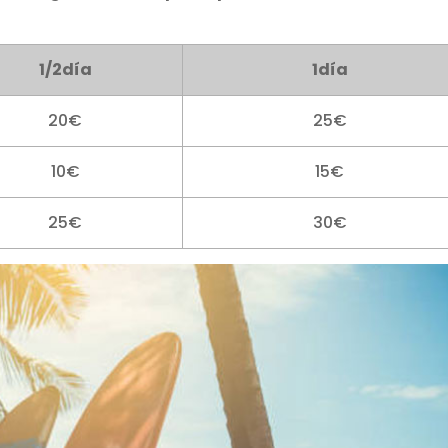
1/2día
1día
20€
25€
10€
15€
25€
30€