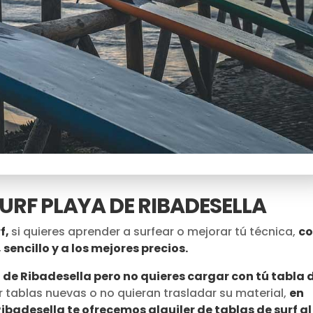
SURF PLAYA
DE RIBADESELLA
f,
si quieres aprender a surfear o mejorar tú técnica,
c
 sencillo y a los mejores precios.
a de Ribadesella pero no quieres cargar con tú tabla 
 tablas nuevas o no quieran trasladar su material,
en
ibadesella te ofrecemos alquiler de tablas de surf al